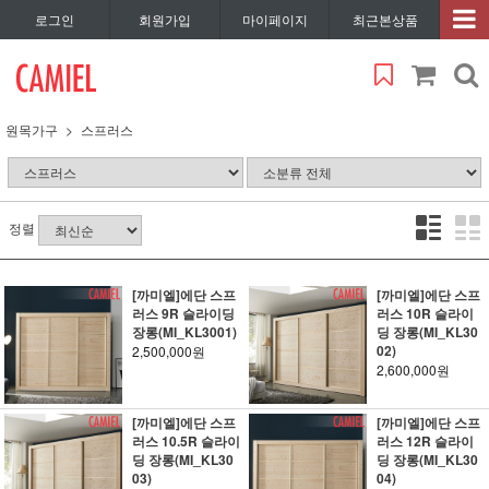
로그인
회원가입
마이페이지
최근본상품
원목가구
스프러스
정렬
[까미엘]에단 스프
[까미엘]에단 스프
러스 9R 슬라이딩
러스 10R 슬라이
장롱(MI_KL3001)
딩 장롱(MI_KL30
02)
2,500,000원
2,600,000원
[까미엘]에단 스프
[까미엘]에단 스프
러스 10.5R 슬라이
러스 12R 슬라이
딩 장롱(MI_KL30
딩 장롱(MI_KL30
03)
04)