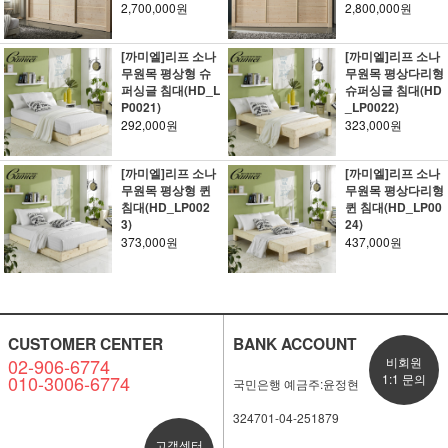
2,700,000원
2,800,000원
[까미엘]리프 소나
[까미엘]리프 소나
무원목 평상형 슈
무원목 평상다리형
퍼싱글 침대(HD_L
슈퍼싱글 침대(HD
P0021)
_LP0022)
292,000원
323,000원
[까미엘]리프 소나
[까미엘]리프 소나
무원목 평상형 퀸
무원목 평상다리형
침대(HD_LP002
퀸 침대(HD_LP00
3)
24)
373,000원
437,000원
CUSTOMER CENTER
BANK ACCOUNT
02-906-6774
비회원
010-3006-6774
1:1 문의
국민은행 예금주:윤정현
324701-04-251879
고객센터