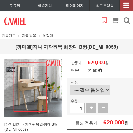
로그인
회원가입
마이페이지
최근본상품
원목가구
자작원목
화장대
[까미엘]지나 자작원목 화장대 B형(DE_MH0059)
620,000
상품가
원
배송비
(착불)
색상
수량
620,000
옵션 적용가
원
[까미엘]지나 자작원목 화장대 B형
(DE_MH0059)