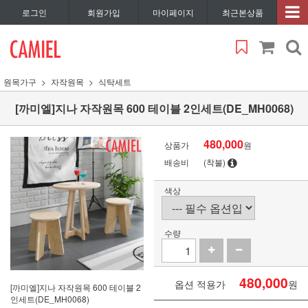
로그인
회원가입
마이페이지
최근본상품
원목가구
자작원목
식탁세트
[까미엘]지나 자작원목 600 테이블 2인세트(DE_MH0068)
480,000
상품가
원
배송비
(착불)
색상
수량
480,000
옵션 적용가
원
[까미엘]지나 자작원목 600 테이블 2
인세트(DE_MH0068)