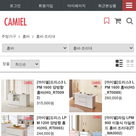
로그인
회원가입
마이페이지
최근본상품
주방가구
홈바
홈바·조리대
정렬
[까미엘]도리스3 L
[까미엘]도리스3 L
PM 1600 양방향
PM 1600 홈바(HG
홈바(HG_RT009
_RT0089)
2)
260,000원
315,000원
[까미엘]도리스 LP
[까미엘]라임 LPM
M 1200 양방향 홈
900 이동식 아일랜
바(HG_RT0065)
드 홈바 조리대(ZT
_WA0002)
244,000원