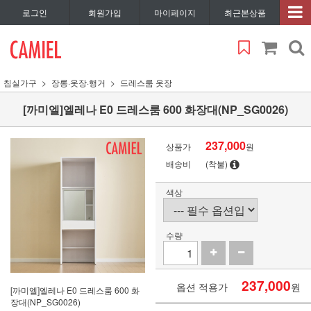
로그인
회원가입
마이페이지
최근본상품
침실가구
장롱·옷장·행거
드레스룸 옷장
[까미엘]엘레나 E0 드레스룸 600 화장대(NP_SG0026)
237,000
상품가
원
배송비
(착불)
색상
수량
237,000
옵션 적용가
원
[까미엘]엘레나 E0 드레스룸 600 화
장대(NP_SG0026)