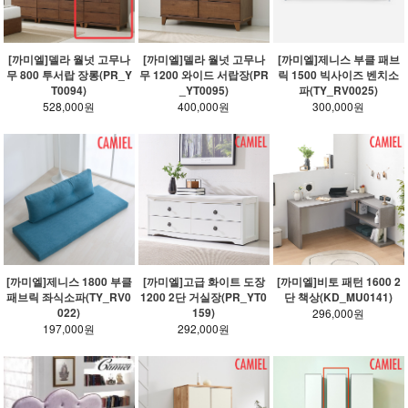
[까미엘]델라 월넛 고무나
[까미엘]델라 월넛 고무나
[까미엘]제니스 부클 패브
무 800 투서랍 장롱(PR_Y
무 1200 와이드 서랍장(PR
릭 1500 빅사이즈 벤치소
T0094)
_YT0095)
파(TY_RV0025)
528,000원
400,000원
300,000원
[까미엘]제니스 1800 부클
[까미엘]고급 화이트 도장
[까미엘]비토 패턴 1600 2
패브릭 좌식소파(TY_RV0
1200 2단 거실장(PR_YT0
단 책상(KD_MU0141)
022)
159)
296,000원
197,000원
292,000원