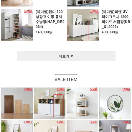
[까미엘]웬디 320
[까미엘]리엔 UV
냉장고 이동 틈새
하이그로시 1200
수납장(HAP_DR0
와이드 서랍장(KB
064)
_UL2003)
140,000원
400,000원
더보기 ▼
SALE ITEM