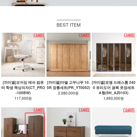
BEST ITEM
[까미엘]모어킹 메쉬 컴퓨
[까미엘]마델 고무나무 10.
[까미엘]포엠 드레스룸 240
터 학생 책상의자(CT_PRO
5R 장롱세트(PR_YT0052)
0 유리도어 광폭 옷장세트
-100BW)
A형(SH_AZ0103)
2,080,000원
117,000원
1,693,000원