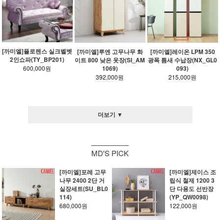
[까미엘]플로렌스 실크벨벳
[까미엘]루엔 고무나무 화
[까미엘]레이온 LPM 350
2인쇼파(TY_BP201)
이트 800 낮은 옷장(SI_AM
광폭 틈새 수납장(NX_GL0
1069)
093)
600,000원
392,000원
215,000원
더보기 ▼
MD'S PICK
[까미엘]포레 고무
[까미엘]제이스 조
나무 2400 2단 거
립식 철제 1200 3
실장세트(SU_BL0
단 다용도 선반장
114)
(YP_QW0098)
680,000원
122,000원