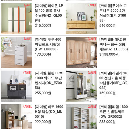
[까미엘]레이온 LP
[까미엘]루이스 고
M 400 광폭 틈새
무나무 2000 2단
수납장(NX_GL00
거실장(BF_DT00
94)
55)
215,000원
546,000원
[까미엘]루루 400
[까미엘]HNK2 편
아일랜드 서랍장
백나무 원목 장롱
(HW_LU0038)
세트(SZ_EC0066)
173,000원
3,198,000원
[까미엘]블린 LPM
[까미엘]라일리 16
1000 와이드 수납
00 전신거울 이동
렌지대(DK_EZ00
수납행거(MP_LY0
56)
022)
255,000원
159,000원
[까미엘]비토 1600
[까미엘]리엘 1800
H형 책상(KD_MU
오픈 신발장세트
0010)
(DW_ZR0032)
222,000원
233,000원